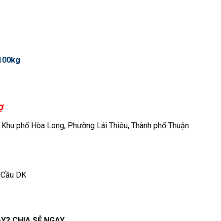
 100kg
ợ
, Khu phố Hòa Long, Phường Lái Thiêu, Thành phố Thuận
 Cầu DK
Y? CHIA SẺ NGAY