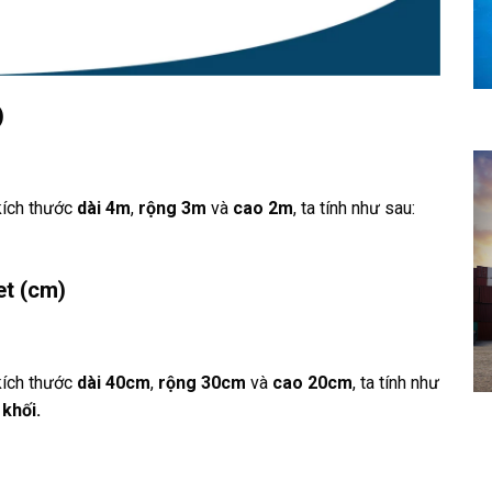
)
kích thước
dài 4m
,
rộng
3m
và
cao 2m
, ta tính như sau:
et (cm)
kích thước
dài 40cm
,
rộng
30cm
và
cao 20cm
, ta tính như
 khối.