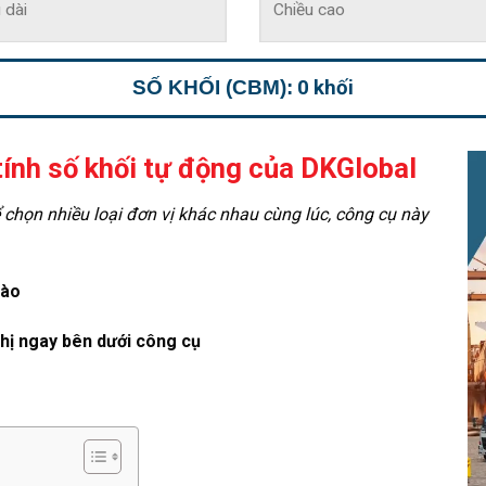
SỐ KHỐI (CBM):
0
khối
ính số khối tự động của DKGlobal
ể chọn nhiều loại đơn vị khác nhau cùng lúc, công cụ này
vào
thị ngay bên dưới công cụ