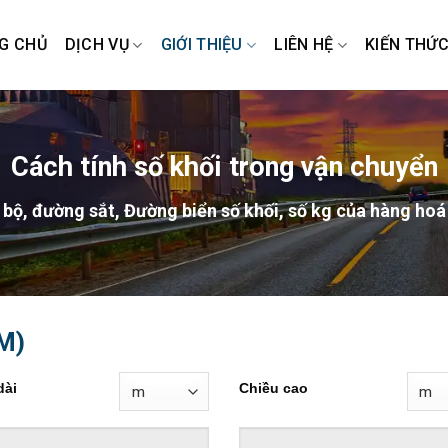
G CHỦ
DỊCH VỤ
GIỚI THIỆU
LIÊN HỆ
KIẾN THỨ
Cách tính số khối trong vận chuyển
 bộ, đường sắt, Đường biển số khối, số kg của hàng hoá
M)
dài
Chiều cao