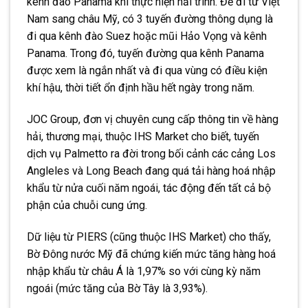
kênh đào Panama khi thực hiện hải trình. Để đi từ Việt
Nam sang châu Mỹ, có 3 tuyến đường thông dụng là
đi qua kênh đào Suez hoặc mũi Hảo Vọng và kênh
Panama. Trong đó, tuyến đường qua kênh Panama
được xem là ngắn nhất và đi qua vùng có điều kiện
khí hậu, thời tiết ổn định hầu hết ngày trong năm.
JOC Group, đơn vị chuyên cung cấp thông tin về hàng
hải, thương mại, thuộc IHS Market cho biết, tuyến
dịch vụ Palmetto ra đời trong bối cảnh các cảng Los
Angleles và Long Beach đang quá tải hàng hoá nhập
khẩu từ nửa cuối năm ngoái, tác động đến tất cả bộ
phận của chuỗi cung ứng.
Dữ liệu từ PIERS (cũng thuộc IHS Market) cho thấy,
Bờ Đông nước Mỹ đã chứng kiến mức tăng hàng hoá
nhập khẩu từ châu Á là 1,97% so với cùng kỳ năm
ngoái (mức tăng của Bờ Tây là 3,93%).