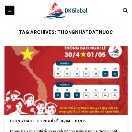
Skip
to
content
TAG ARCHIVES:
THONGNHATDATNUOC
THÔNG BÁO LỊCH NGHỈ LỄ 30/04 – 01/05
Thông báo lịch nghỉ lễ ngày giải phóng miền nam và thống nhất