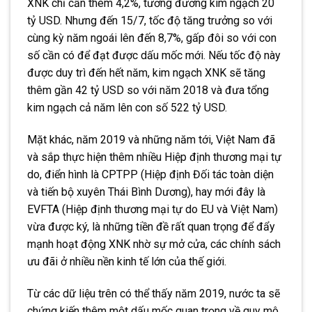
XNK chỉ cần thêm 4,2%, tương đương kim ngạch 20
tỷ USD. Nhưng đến 15/7, tốc độ tăng trưởng so với
cùng kỳ năm ngoái lên đến 8,7%, gấp đôi so với con
số cần có để đạt được dấu mốc mới. Nếu tốc độ này
được duy trì đến hết năm, kim ngạch XNK sẽ tăng
thêm gần 42 tỷ USD so với năm 2018 và đưa tổng
kim ngạch cả năm lên con số 522 tỷ USD.
Mặt khác, năm 2019 và những năm tới, Việt Nam đã
và sắp thực hiện thêm nhiều Hiệp định thương mại tự
do, điển hình là CPTPP (Hiệp định Đối tác toàn diện
và tiến bộ xuyên Thái Bình Dương), hay mới đây là
EVFTA (Hiệp định thương mại tự do EU và Việt Nam)
vừa được ký, là những tiền đề rất quan trọng để đẩy
mạnh hoạt động XNK nhờ sự mở cửa, các chính sách
ưu đãi ở nhiều nền kinh tế lớn của thế giới.
Từ các dữ liệu trên có thể thấy năm 2019, nước ta sẽ
chứng kiến thêm một dấu mốc quan trọng về quy mô