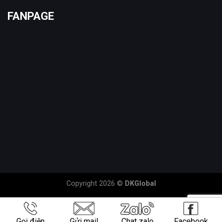
FANPAGE
Copyright 2026 ©
DKGlobal
Gọi điện
Gửi mail
Chat zalo
Facebook